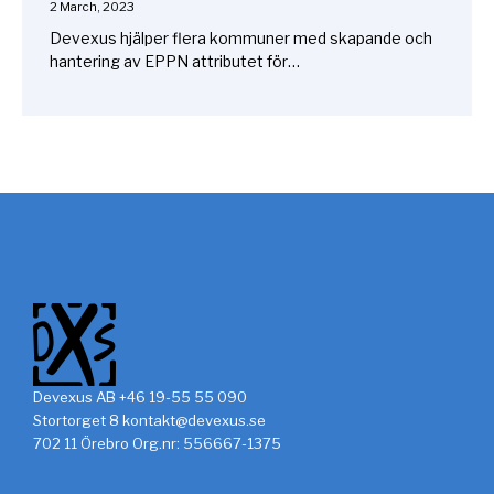
2 March, 2023
Devexus hjälper flera kommuner med skapande och
hantering av EPPN attributet för…
Devexus AB +46 19-55 55 090
Stortorget 8
kontakt@devexus.se
702 11 Örebro Org.nr: 556667-1375