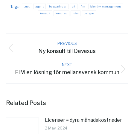
Tags:
.net
agent
besparingar
c#
fim
identity management
konsult
kostnad
mim
pengar
Post
PREVIOUS
navigation
Ny konsult till Devexus
Previous
post:
NEXT
FIM en lösning för mellansvensk kommun
Next
post:
Related Posts
Licenser = dyra månadskostnader
2 May, 2024