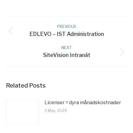
Post
PREVIOUS
navigation
EDLEVO – IST Administration
Previous
post:
NEXT
SiteVision Intranät
Next
post:
Related Posts
Licenser = dyra månadskostnader
2 May, 2024